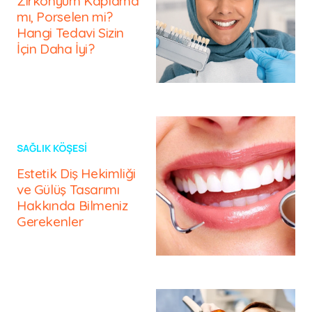
Zirkonyum Kaplama
mı, Porselen mi?
Hangi Tedavi Sizin
İçin Daha İyi?
SAĞLIK KÖŞESI
Estetik Diş Hekimliği
ve Gülüş Tasarımı
Hakkında Bilmeniz
Gerekenler